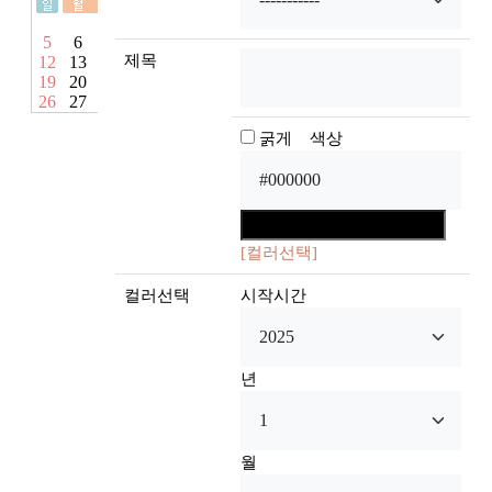
제목
굵게 색상
[컬러선택]
컬러선택
시작시간
년
월