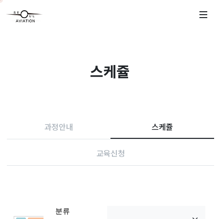
스케쥴
과정안내
스케쥴
교육신청
분류