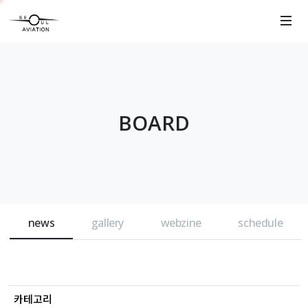
BOARD
news
gallery
webzine
schedule
카테고리